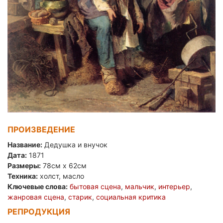
ПРОИЗВЕДЕНИЕ
Название:
Дедушка и внучок
Дата:
1871
Размеры:
78см x 62см
Техника:
холст, масло
Ключевые слова:
бытовая сцена
,
мальчик
,
интерьер
,
жанровая сцена
,
старик
,
социальная критика
РЕПРОДУКЦИЯ