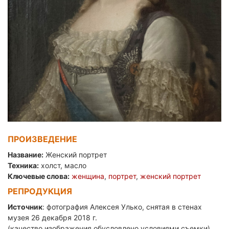
ПРОИЗВЕДЕНИЕ
Название:
Женский портрет
Техника:
холст, масло
Ключевые слова:
женщина
,
портрет
,
женский портрет
РЕПРОДУКЦИЯ
Источник
: фотография Алексея Улько, снятая в стенах
музея 26 декабря 2018 г.
(качество изображения обусловлено условиями съемки)