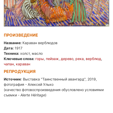
ПРОИЗВЕДЕНИЕ
Название:
Караван верблюдов
Дата:
1917
Техника:
холст, масло
Ключевые слова:
горы
,
пейзаж
,
дерево
,
река
,
верблюд
,
чапан
,
караван
РЕПРОДУКЦИЯ
Источник
: Выставка "Таинственный авангард", 2019,
фотография - Алексей Улько
(качество фотовоспроизведения обусловлено условиями
съемки -
Alerte Héritage
)