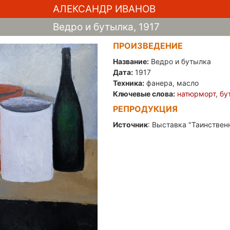
АЛЕКСАНДР ИВАНОВ
Ведро и бутылка, 1917
ПРОИЗВЕДЕНИЕ
Название:
Ведро и бутылка
Дата:
1917
Техника:
фанера, масло
Ключевые слова:
натюрморт
,
бу
РЕПРОДУКЦИЯ
Источник
: Выставка "Таинствен