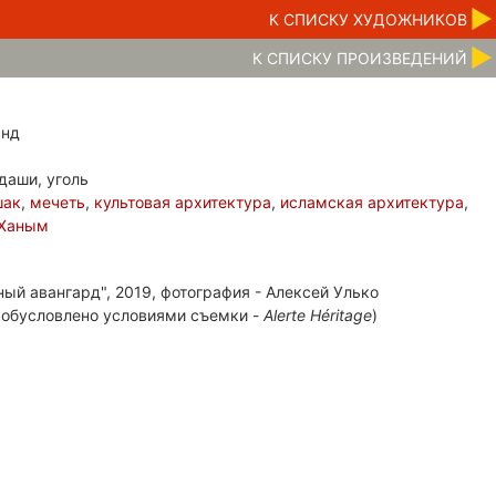
К CПИСКУ ХУДОЖНИКОВ
К CПИСКУ ПРОИЗВЕДЕНИЙ
анд
даши, уголь
шак
,
мечеть
,
культовая архитектура
,
исламская архитектура
,
-Ханым
ный авангард", 2019, фотография - Алексей Улько
 обусловлено условиями съемки -
Alerte Héritage
)