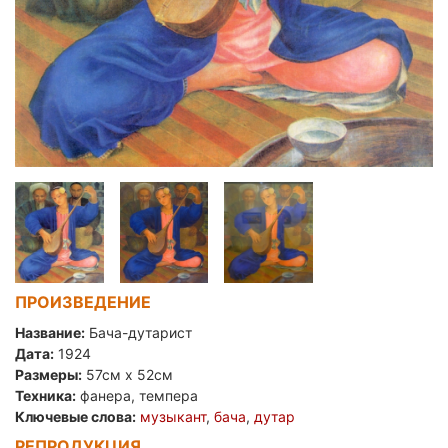
ПРОИЗВЕДЕНИЕ
Название:
Бача-дутарист
Дата:
1924
Размеры:
57см x 52см
Техника:
фанера, темпера
Ключевые слова:
музыкант
,
бача
,
дутар
РЕПРОДУКЦИЯ