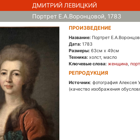
ДМИТРИЙ ЛЕВИЦКИЙ
Портрет Е.А.Воронцовой, 1783
ПРОИЗВЕДЕНИЕ
Название:
Портрет Е.А.Воронцов
Дата:
1783
Размеры:
63см x 49см
Техника:
холст, масло
Ключевые слова:
женщина
,
пор
РЕПРОДУКЦИЯ
Источник
: фотография Алексея У
(качество изображения обуслов