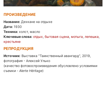
ПРОИЗВЕДЕНИЕ
Название:
Дехкане на отдыхе
Дата:
1930
Техника:
холст, масло
Ключевые слова:
отдых
,
бытовая сцена
,
мотыга
,
лепешка
,
крестьяне
РЕПРОДУКЦИЯ
Источник
: Выставка "Таинственный авангард", 2019,
фотография - Алексей Улько
(качество фотовоспроизведения обусловлено условиями
съемки -
Alerte
H
é
ritage
)