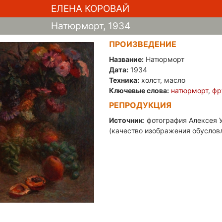
ЕЛЕНА КОРОВАЙ
Натюрморт, 1934
ПРОИЗВЕДЕНИЕ
Название:
Натюрморт
Дата:
1934
Техника:
холст, масло
Ключевые слова:
натюрморт
,
фр
РЕПРОДУКЦИЯ
Источник
: фотография Алексея У
(качество изображения обуслов