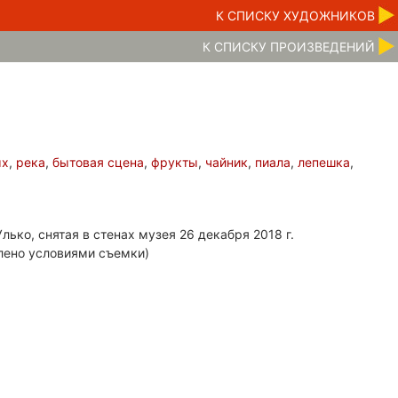
К CПИСКУ ХУДОЖНИКОВ
К CПИСКУ ПРОИЗВЕДЕНИЙ
ых
,
река
,
бытовая сцена
,
фрукты
,
чайник
,
пиала
,
лепешка
,
лько, снятая в стенах музея 26 декабря 2018 г.
лено условиями съемки)